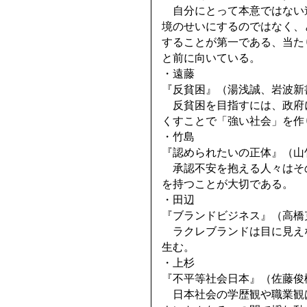
自分にとって本意ではない
境のせいにするのではなく、
することが第一である、当た
と前に向いている。
・遠藤
『反貧困』（湯浅誠、岩波新書
反貧困を目指すには、政府
くすことで「強い社会」を作
・竹島
『認められたいの正体』（山竹
承認不安を抱える人々はそ
を持つことが大切である。
・田辺
『ブランドビジネス』（高橋克
ラクレブランドは目に見え
生む。
・上杉
『不平等社会日本』（佐藤俊樹
日本社会の学歴観や職業観