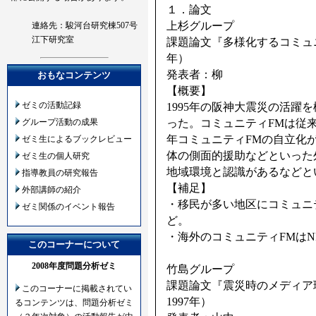
１．論文
上杉グループ
連絡先：駿河台研究棟507号
江下研究室
課題論文『多様化するコミュニ
年）
発表者：柳
おもなコンテンツ
【概要】
ゼミの活動記録
1995年の阪神大震災の活躍
った。コミュニティFMは従
グループ活動の成果
年コミュニティFMの自立化
ゼミ生によるブックレビュー
体の側面的援助などといった
ゼミ生の個人研究
地域環境と認識があるなどと
指導教員の研究報告
【補足】
外部講師の紹介
・移民が多い地区にコミュニ
ゼミ関係のイベント報告
ど。
・海外のコミュニティFMは
このコーナーについて
2008年度問題分析ゼミ
竹島グループ
課題論文『震災時のメディア
このコーナーに掲載されてい
1997年）
るコンテンツは、問題分析ゼミ