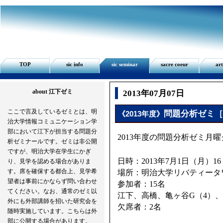
TOP
sic info
sic seminar
sacre coeur
art
about 江下ゼミ
2013年07月07日
ここで言及しているゼミとは、明
問題分析ゼミ［
《
2013年度
》
治大学情報コミュニケーション学
部において江下が担当する問題分
2013年度の問題分析ゼミ月
析ゼミナールです。ゼミは非公開
ですが、明治大学在学生にかぎ
日時：2013年7月1日（月）16：
り、見学を認める場合がありま
す。席を確保する都合上、見学希
場所：明治大学リバティータワー
望者は事前にかならず問い合わせ
参加者：15名
てください。なお、通常のゼミ以
江下、高橋、亀ヶ谷G（4）、
外にも外部講師を招いた研究会を
欠席者：2名
随時実施しています。こちらは外
部に公開する場合があります。