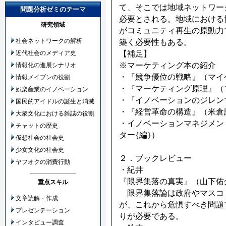
て、そこでは地域ネットワー
問題分析ゼミのテーマ
必要とされる。地域における
研究領域
がコミュニティ再生の原動力
社会ネットワークの解析
築く必要性もある。
【補足】
近代社会のメディア史
※マーケティング本の紹介
情報化の進展シナリオ
・『競争優位の戦略』（マイ
情報メイブンの役割
・『マーケティング原理』（
娯楽産業のイノベーション
・『イノベーションのジレン
国民的アイドルの誕生と消滅
・『経営革命の構造』（米倉
大衆文化における雑誌の役割
・イノベーションマネジメン
チャットの歴史
ター{編}）
仮想社会の社会史
少女文化の社会史
２．ブックレビュー
ヤフオクの消費行動
・紀井
『限界集落の真実』（山下佑介
重点スキル
限界集落論は政府やマスコ
文章読解・作成
が、これから危惧すべき問題
プレゼンテーション
りが必要である。
インタビュー調査