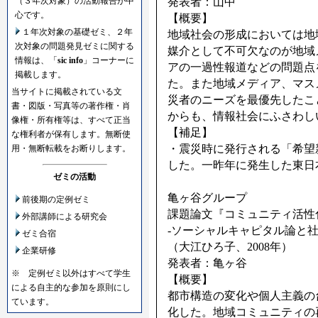
発表者：山中
（３年次対象）の活動報告が中
心です。
【概要】
１年次対象の基礎ゼミ、２年
地域社会の形成においては地
次対象の問題発見ゼミに関する
媒介として不可欠なのが地域
情報は、「
sic info
」コーナーに
アの一過性報道などの問題点
掲載します。
た。また地域メディア、マス
当サイトに掲載されている文
災者のニーズを最優先したこ
書・図版・写真等の著作権・肖
からも、情報社会にふさわし
像権・所有権等は、すべて正当
【補足】
な権利者が保有します。無断使
・震災時に発行される「希望
用・無断転載をお断りします。
した。一昨年に発生した東日
ゼミの活動
亀ヶ谷グループ
前後期の定例ゼミ
課題論文『コミュニティ活性
外部講師による研究会
‐ソーシャルキャピタル論と
ゼミ合宿
（大江ひろ子、2008年）
企業研修
発表者：亀ヶ谷
※ 定例ゼミ以外はすべて学生
【概要】
による自主的な参加を原則にし
都市構造の変化や個人主義の
ています。
化した。地域コミュニティの