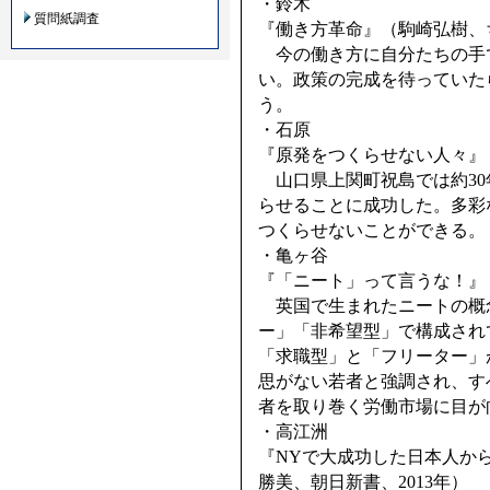
・鈴木
質問紙調査
『働き方革命』（駒崎弘樹、ち
今の働き方に自分たちの手
い。政策の完成を待っていた
う。
・石原
『原発をつくらせない人々』（
山口県上関町祝島では約30
らせることに成功した。多彩
つくらせないことができる。
・亀ヶ谷
『「ニート」って言うな！』（
英国で生まれたニートの概
ー」「非希望型」で構成され
「求職型」と「フリーター」
思がない若者と強調され、す
者を取り巻く労働市場に目が
・高江洲
『NYで大成功した日本人か
勝美、朝日新書、2013年）