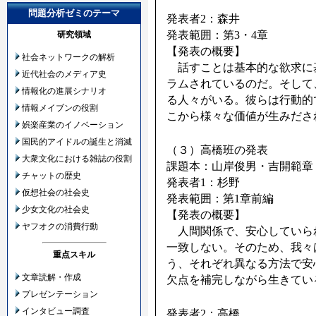
問題分析ゼミのテーマ
発表者2：森井
発表範囲：第3・4章
研究領域
【発表の概要】
社会ネットワークの解析
話すことは基本的な欲求に
近代社会のメディア史
ラムされているのだ。そして
情報化の進展シナリオ
る人々がいる。彼らは行動的
情報メイブンの役割
こから様々な価値が生みださ
娯楽産業のイノベーション
国民的アイドルの誕生と消滅
（３）高橋班の発表
大衆文化における雑誌の役割
課題本：山岸俊男・吉開範章 
チャットの歴史
発表者1：杉野
仮想社会の社会史
発表範囲：第1章前編
少女文化の社会史
【発表の概要】
ヤフオクの消費行動
人間関係で、安心していら
一致しない。そのため、我々
重点スキル
う、それぞれ異なる方法で安
文章読解・作成
欠点を補完しながら生きてい
プレゼンテーション
インタビュー調査
発表者2：高橋