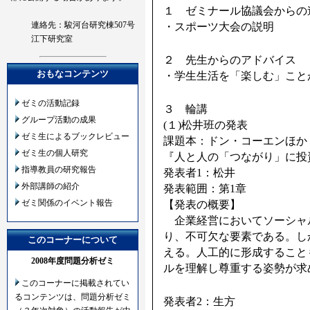
１ ゼミナール協議会からの
連絡先：駿河台研究棟507号
・スポーツ大会の説明
江下研究室
２ 先生からのアドバイス
おもなコンテンツ
・学生生活を「楽しむ」こと
ゼミの活動記録
３ 輪講
グループ活動の成果
(１)松井班の発表
ゼミ生によるブックレビュー
課題本：ドン・コーエンほか 
ゼミ生の個人研究
『人と人の「つながり」に投
指導教員の研究報告
発表者1：松井
外部講師の紹介
発表範囲：第1章
ゼミ関係のイベント報告
【発表の概要】
企業経営においてソーシャ
り、不可欠な要素である。し
このコーナーについて
える。人工的に形成すること
2008年度問題分析ゼミ
ルを理解し尊重する姿勢が求
このコーナーに掲載されてい
るコンテンツは、問題分析ゼミ
発表者2：生方