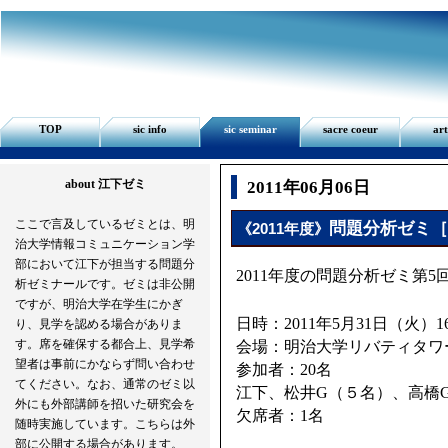
TOP
sic info
sic seminar
sacre coeur
art
about 江下ゼミ
2011年06月06日
ここで言及しているゼミとは、明
問題分析ゼミ［
《
2011年度
》
治大学情報コミュニケーション学
部において江下が担当する問題分
2011年度の問題分析ゼミ第
析ゼミナールです。ゼミは非公開
ですが、明治大学在学生にかぎ
日時：2011年5月31日（火）16:
り、見学を認める場合がありま
す。席を確保する都合上、見学希
会場：明治大学リバティタワー
望者は事前にかならず問い合わせ
参加者：20名
てください。なお、通常のゼミ以
江下、松井G（５名）、高橋
外にも外部講師を招いた研究会を
欠席者：1名
随時実施しています。こちらは外
部に公開する場合があります。