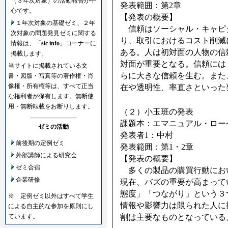
（３年次対象）の活動報告が中
発表範囲：第2章
心です。
【発表の概要】
１年次対象の基礎ゼミ、２年
信頼はソーシャル・キャピ
次対象の問題発見ゼミに関する
り、取引におけるコスト削減
情報は、「
sic info
」コーナーに
ある。人は初対面の人物の信
掲載します。
対面が重要となる。信頼には
当サイトに掲載されている文
らに大きな信頼を生む。また
書・図版・写真等の著作権・肖
像権・所有権等は、すべて正当
在や透明性、率直さといった
な権利者が保有します。無断使
用・無断転載をお断りします。
（２）小玉班の発表
課題本：エマニュアル・ロー
ゼミの活動
発表者1：中村
前後期の定例ゼミ
発表範囲：第1・2章
外部講師による研究会
【発表の概要】
ゼミ合宿
多くの製品の購買行動にお
企業研修
現在、バズの重要が高まって
態度」「つながり」という３
※ 定例ゼミ以外はすべて学生
情報や影響力は限られた人に
による自主的な参加を原則にし
割は主要なものとなっている
ています。